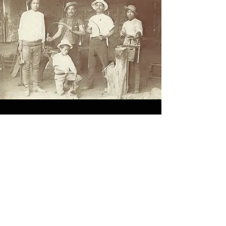
CONTACTO
J. P García 503, Centro
68000 Oaxaca de Juárez