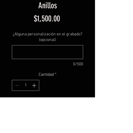
Anillos
Precio
$1,500.00
¿Alguna personalización en el grabado?
(opcional)
0/500
Cantidad
*
Agregar al carrito
En un principio cada anillo es un
cuadro de cuerno de toro,